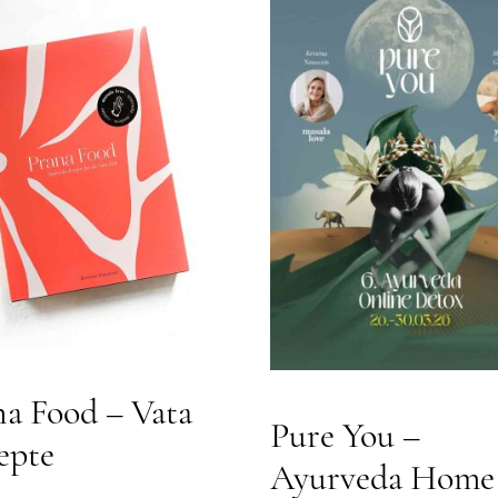
na Food – Vata
Pure You –
epte
Ayurveda Home