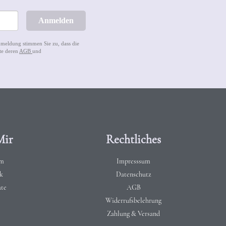
Anmelden
nmeldung stimmen Sie zu, dass die
te deren
AGB
und
Mir
Rechtliches
am
Impresssum
k
Datenschutz
ate
AGB
Widerrufsbelehrung
Zahlung & Versand